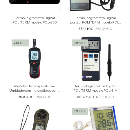
Termo-higrômetro Digital
Termo-hogrômetro Digital
POLITERM modelo POL-230
portátil POLITERM modelo POL-
31C
R$441,00
R$500,00
21
%
OFF
3
%
OFF
Medidor de Temperatura e
Termo-higrômetros Digital
Umidade com indicação do ponto
POLITERM modelo POL-31A
de Orvalho e Bulbo Úmido modelo
R$340,00
R$430,00
R$1.071,00
R$1.100,00
KR921
8
%
OFF