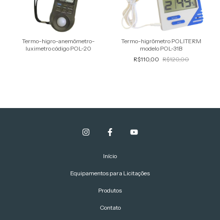
Termo-higro-anemômetro-
Termo-higrômetro POLITERM
luximetro código POL-20
modelo POL-31B
R$110,00
R$120,00
Início
Equipamentos para Licitações
Produtos
Contato