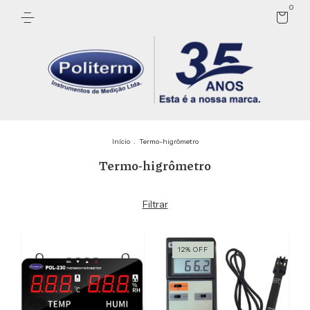
0
Início
.
Termo-higrômetro
Termo-higrômetro
Filtrar
12
%
OFF